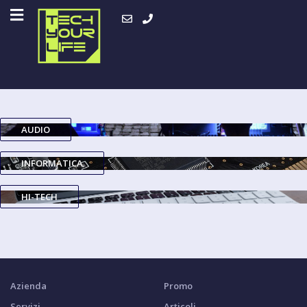
AUDIO
INFORMATICA
HI-TECH
Azienda
Promo
Servizi
Articoli