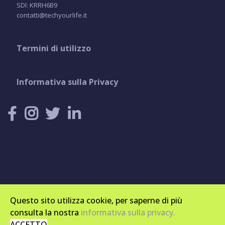
SDI: KRRH6B9
contatti@techyourlife.it
Termini di utilizzo
Informativa sulla Privacy
Questo sito utilizza cookie, per saperne di più
© 2014-2026. Tutti i Diritti sono Riservati.
consulta la nostra
informativa sulla privacy.
Creato & Costruito da
Tech Your Life
ACCETTO